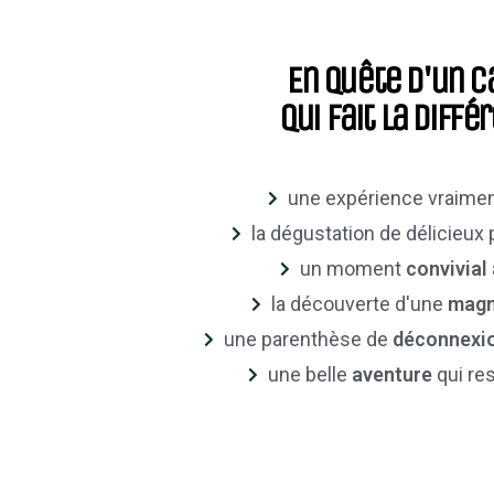
En quête d'un 
qui fait la diffé
une expérience vraime
la dégustation de délicieux
un moment
convivial
la découverte d'une
magn
une parenthèse de
déconnexi
une belle
aventure
qui re