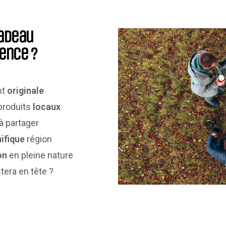
cadeau
rence ?
nt
originale
 produits
locaux
à partager
ifique
région
on
en pleine nature
stera en tête ?