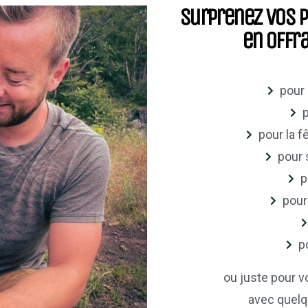
Surprenez vos p
en offr
pour 
p
pour la 
pour 
p
pour
p
ou juste pour v
avec quelq