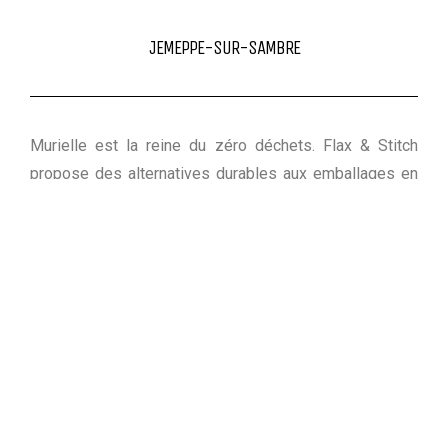
JEMEPPE-SUR-SAMBRE
Murielle est la reine du zéro déchets. Flax & Stitch
propose des alternatives durables aux emballages en
tous genres. Ce sont des créations originales créées
et fabriquées en Belgique: sacs de congélation,
pochettes à collation, mouchoirs, sacs à pain, cabas,
pochettes à lunch… Les pochettes à vrac que vous
trouvez dans le sac à dos Kaascroute proviennent de
là.