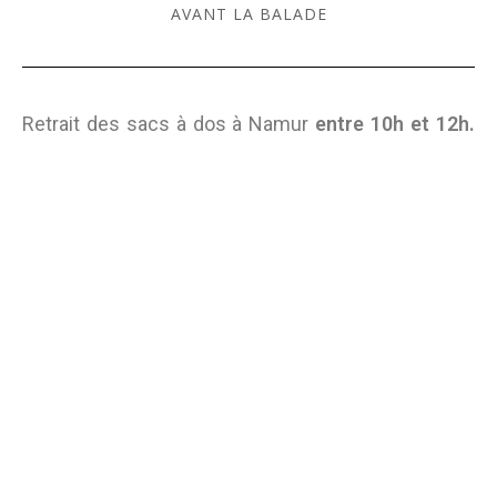
AVANT LA BALADE
Retrait des sacs à dos à Namur
entre 10h et 12h.
Choix d’une tranche horaire lors de la réservation.
10h00 - 10h30
10h30 - 11h00
11h00 - 11h30
11h30 - 12h00