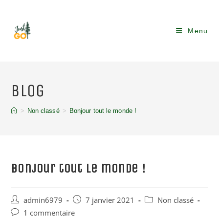
Skip
to
content
Menu
Blog
>
Non classé
>
Bonjour tout le monde !
Bonjour tout le monde !
Auteur/autrice
Publication
Post
admin6979
7 janvier 2021
Non classé
de
publiée :
category:
Commentaires
1 commentaire